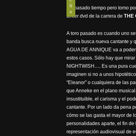
E
Ñ
Ha pasado tiempo pero tomo por 
A
tercer dvd de la carrera de
THE
A toro pasado es cuando uno se 
banda busca nueva cantante y qu
AGUA DE ANNIQUE va a poder lleg
estos casos. Sólo hay que mir
NIGHTWISH…. Es una pura cuestió
imaginen si no a unos hipotéti
“Eleanor” o cualquiera de las pa
que Anneke en el plano musical,
insustituible, el carisma y el p
cantante. Por un lado da pena 
cómo se las gasta el mayor de l
personalidades aparte, el fin d
representación audiovisual de 