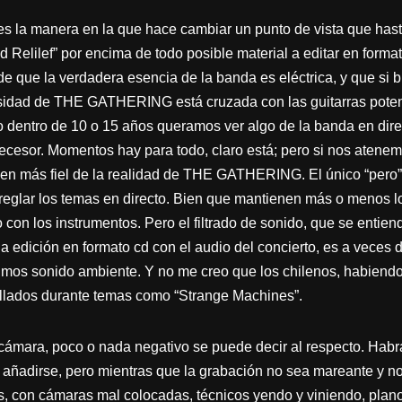
 es la manera en la que hace cambiar un punto de vista que ha
Relilef” por encima de todo posible material a editar en forma
de que la verdadera esencia de la banda es eléctrica, y que si
osidad de THE GATHERING está cruzada con las guitarras potente
dentro de 10 o 15 años queramos ver algo de la banda en dire
ecesor. Momentos hay para todo, claro está; pero si nos atenemo
n más fiel de la realidad de THE GATHERING. El único “pero” 
reglar los temas en directo. Bien que mantienen más o menos lo 
con los instrumentos. Pero el filtrado de sonido, que se entiend
a edición en formato cd con el audio del concierto, es a veces
mos sonido ambiente. Y no me creo que los chilenos, habiendo 
allados durante temas como “Strange Machines”.
cámara, poco o nada negativo se puede decir al respecto. Habrá
adirse, pero mientras que la grabación no sea mareante y no h
 con cámaras mal colocadas, técnicos yendo y viniendo, planos