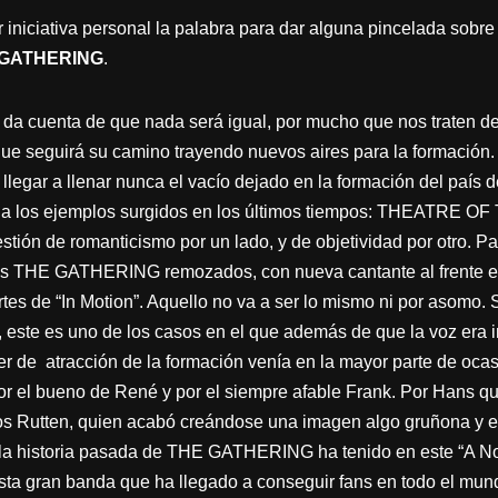
iniciativa personal la palabra para dar alguna pincelada sobre 
 GATHERING
.
da cuenta de que nada será igual, por mucho que nos traten de
e seguirá su camino trayendo nuevos aires para la formación. 
ar a llenar nunca el vacío dejado en la formación del país de
ar a los ejemplos surgidos en los últimos tiempos: THEATRE
n de romanticismo por un lado, y de objetividad por otro. Par
cos THE GATHERING remozados, con nueva cantante al frente e
rtes de “In Motion”. Aquello no va a ser lo mismo ni por asomo
 este es uno de los casos en el que además de que la voz era i
oder de atracción de la formación venía en la mayor parte de oc
por el bueno de René y por el siempre afable Frank. Por Hans 
os Rutten, quien acabó creándose una imagen algo gruñona y eg
e la historia pasada de THE GATHERING ha tenido en este “A No
esta gran banda que ha llegado a conseguir fans en todo el mu