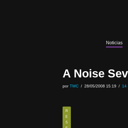
Saltar
al
contenido
Noticias
A Noise Sev
por
TMC
28/05/2008 15:19
14 
R
E
S