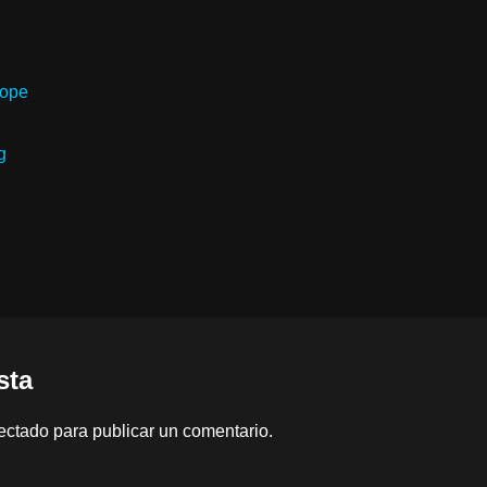
rope
g
sta
ectado
para publicar un comentario.