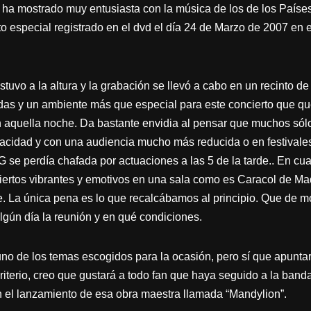
ha mostrado muy entusiasta con la música de los de los Paíse
 especial registrado en el dvd el día 24 de Marzo de 2007 en 
uvo a la altura y la grabación se llevó a cabo en un recinto d
das y un ambiente más que especial para este concierto que q
 en aquella noche. Da bastante envidia al pensar que muchos sól
cidad y con una audiencia mucho más reducida o en festivales
e perdía chafada por actuaciones a las 5 de la tarde.. En cua
ertos vibrantes y emotivos en una sala como es Caracol de Mad
 La única pena es lo que recalcábamos al principio. Que de m
algún día la reunión y en qué condiciones.
uno de los temas escogidos para la ocasión, pero sí que apunta
riterio, creo que gustará a todo fan que haya seguido a la band
 el lanzamiento de esa obra maestra llamada “Mandylion”.