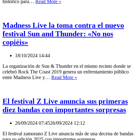
Z
histórico para…
Read More »
Live
confirma
diez
impresionantes
Madness Live la toma contra el nuevo
nuevas
festival Sun and Thunder: «No nos
bandas
para
copiéis»
su
edición
18/10/2024 14:44
2025
con
La organización de Sun & Thunder en el mismo recinto donde se
la
celebró Rock The Coast 2019 genera un enfrentamiento público
despedida
Madness
entre Madness Live y…
Read More »
de
Live
una
la
banda
toma
legendaria
contra
El festival Z Live anuncia sus primeras
el
diez bandas con importantes sorpresas
nuevo
festival
Sun
26/09/2024 07:45
26/09/2024 12:12
and
Thunder:
El festival zamorano Z Live anuncia más de una decena de bandas
«No
para su edición 2025 con importantes sorpresas.