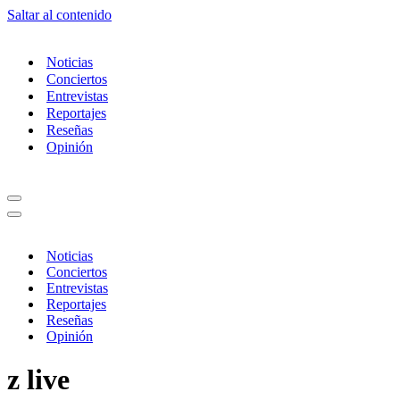
Saltar al contenido
Noticias
Conciertos
Entrevistas
Reportajes
Reseñas
Opinión
Menú
de
Menú
navegación
de
navegación
Noticias
Conciertos
Entrevistas
Reportajes
Reseñas
Opinión
z live