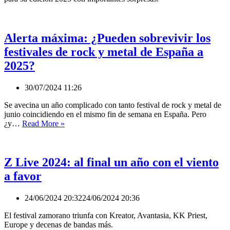
nos
copiéis»
Alerta máxima: ¿Pueden sobrevivir los
festivales de rock y metal de España a
2025?
30/07/2024 11:26
Se avecina un año complicado con tanto festival de rock y metal de
junio coincidiendo en el mismo fin de semana en España. Pero
Alerta
¿y…
Read More »
máxima:
¿Pueden
sobrevivir
los
Z Live 2024: al final un año con el viento
festivales
a favor
de
rock
y
24/06/2024 20:32
24/06/2024 20:36
metal
de
El festival zamorano triunfa con Kreator, Avantasia, KK Priest,
España
Europe y decenas de bandas más.