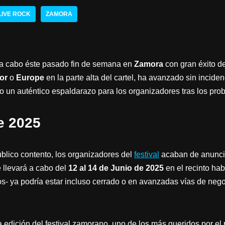
LIVE ROCK
ZAMORA
 a cabo éste pasado fin de semana en
Zamora
con gran éxito de
or
o
Europe
en la parte alta del cartel, ha avanzado sin incide
to un auténtico espaldarazo para los organizadores tras los pro
e 2025
público contento, los organizadores del
festival
acaban de anuncia
e llevará a cabo del
12 al 14 de Junio de 2025
en el recinto hab
os- ya podría estar incluso cerrado o en avanzadas vías de nego
a edición del festival zamorano, uno de los más queridos por el