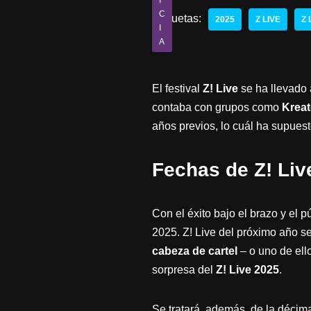
I
C
Etiquetas:
2025
Z LIVE
Z 
I
A
El festival
Z! Live
se ha llevado
contaba con grupos como
Kreat
años previos, lo cuál ha supues
Fechas de Z! Liv
Con el éxito bajo el brazo y el 
2025. Z! Live del próximo año s
cabeza de cartel
– o uno de ell
sorpresa del
Z! Live 2025
.
Se tratará, además, de la décim