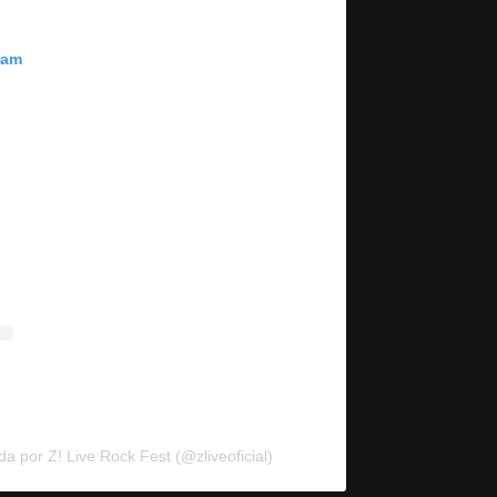
ram
a por Z! Live Rock Fest (@zliveoficial)