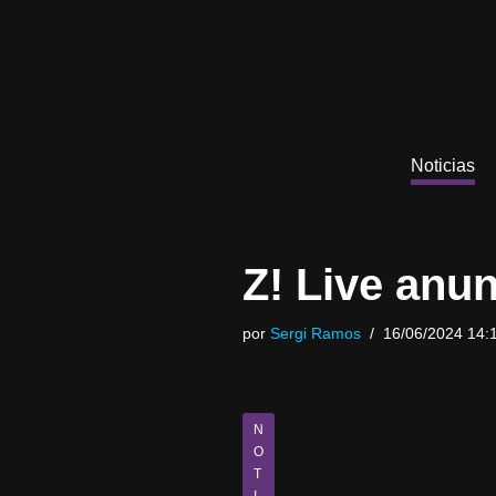
Saltar
al
contenido
Noticias
Z! Live anu
por
Sergi Ramos
16/06/2024 14:
N
O
T