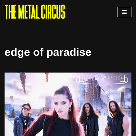
Saltar
al
contenido
edge of paradise