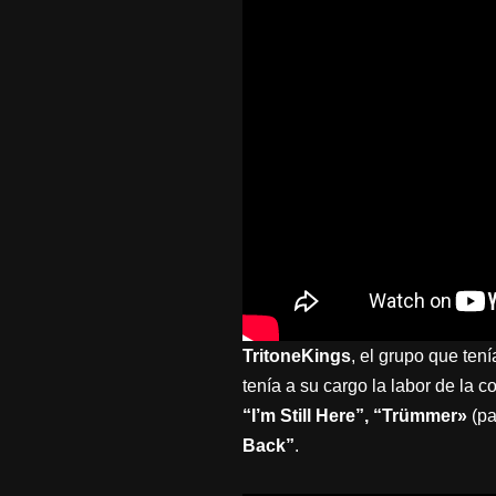
TritoneKings
, el grupo que te
tenía a su cargo la labor de la
“I’m Still Here”, “Trümmer»
(pa
Back”
.