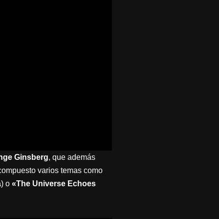
Inge Ginsberg
, que además
n compuesto varios temas como
a
) o
«The Universe Echoes