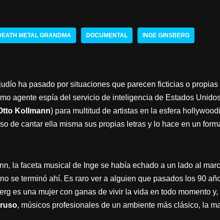
DEATH METAL GRANDMA
DOCUMENTAL
INGE GINSBERG
judío ha pasado por situaciones que parecen ficticias o propias 
omo agente espía del servicio de inteligencia de Estados Unido
Otto Kollmann
) para multitud de artistas en la esfera hollywo
so de cantar ella misma sus propias letras y lo hace en un form
, la faceta musical de Inge se había echado a un lado al march
o se terminó ahí. Es raro ver a alguien que pasados los 90 años
erg es una mujer con ganas de vivir la vida en todo momento y, 
aruso
, músicos profesionales de un ambiente más clásico, la ma