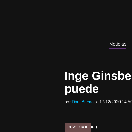
Saltar
al
contenido
Noticias
Inge Ginsber
puede
por
Dani Bueno
17/12/2020 14:5
REPORTAJE