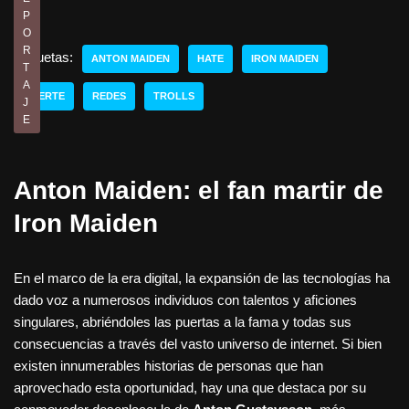
P
O
R
Etiquetas:
ANTON MAIDEN
HATE
IRON MAIDEN
T
A
MUERTE
REDES
TROLLS
J
E
Anton Maiden: el fan martir de
Iron Maiden
En el marco de la era digital, la expansión de las tecnologías ha
dado voz a numerosos individuos con talentos y aficiones
singulares, abriéndoles las puertas a la fama y todas sus
consecuencias a través del vasto universo de internet. Si bien
existen innumerables historias de personas que han
aprovechado esta oportunidad, hay una que destaca por su