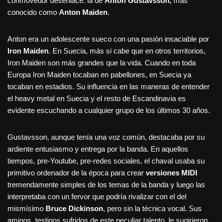
conmovedor desenlace: la de
Anton Gustavsson,
más
conocido como
Anton Maiden
.
Anton era un adolescente sueco con una pasión insaciable por
Iron Maiden
. En Suecia, más si cabe que en otros territorios,
Iron Maiden son más grandes que la vida. Cuando en toda
Europa Iron Maiden tocaban en pabellones, en Suecia ya
tocaban en estadios. Su influencia en las maneras de entender
el heavy metal en Suecia y el resto de Escandinavia es
evidente escuchando a cualquier grupo de los últimos 30 años.
Gustavsson, aunque tenía una voz común, destacaba por su
ardiente entusiasmo y entrega por la banda. En aquellos
tiempos, pre-Youtube, pre-redes sociales, el chaval usaba su
primitivo ordenador de la época para crear
versiones MIDI
tremendamente simples de los temas de la banda y luego las
interpretaba con un fervor que podría rivalizar con el del
mismísimo
Bruce Dickinson
, pero sin la técnica vocal. Sus
amigos, testigos sufridos de este peculiar talento, le sugirieron