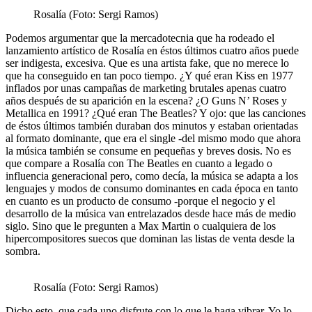
Rosalía (Foto: Sergi Ramos)
Podemos argumentar que la mercadotecnia que ha rodeado el
lanzamiento artístico de Rosalía en éstos últimos cuatro años puede
ser indigesta, excesiva. Que es una artista fake, que no merece lo
que ha conseguido en tan poco tiempo. ¿Y qué eran Kiss en 1977
inflados por unas campañas de marketing brutales apenas cuatro
años después de su aparición en la escena? ¿O Guns N’ Roses y
Metallica en 1991? ¿Qué eran The Beatles? Y ojo: que las canciones
de éstos últimos también duraban dos minutos y estaban orientadas
al formato dominante, que era el single -del mismo modo que ahora
la música también se consume en pequeñas y breves dosis. No es
que compare a Rosalía con The Beatles en cuanto a legado o
influencia generacional pero, como decía, la música se adapta a los
lenguajes y modos de consumo dominantes en cada época en tanto
en cuanto es un producto de consumo -porque el negocio y el
desarrollo de la música van entrelazados desde hace más de medio
siglo. Sino que le pregunten a Max Martin o cualquiera de los
hipercompositores suecos que dominan las listas de venta desde la
sombra.
Rosalía (Foto: Sergi Ramos)
Dicho esto, que cada uno disfrute con lo que le haga vibrar. Yo lo