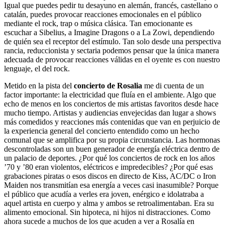
Igual que puedes pedir tu desayuno en alemán, francés, castellano o
catalán, puedes provocar reacciones emocionales en el público
mediante el rock, trap o música clásica. Tan emocionante es
escuchar a Sibelius, a Imagine Dragons o a La Zowi, dependiendo
de quién sea el receptor del estímulo. Tan solo desde una perspectiva
rancia, reduccionista y sectaria podemos pensar que la única manera
adecuada de provocar reacciones válidas en el oyente es con nuestro
lenguaje, el del rock.
Metido en la pista del
concierto de Rosalia
me di cuenta de un
factor importante: la electricidad que fluía en el ambiente. Algo que
echo de menos en los conciertos de mis artistas favoritos desde hace
mucho tiempo. Artistas y audiencias envejecidas dan lugar a shows
más comedidos y reacciones más contenidas que van en perjuicio de
la experiencia general del concierto entendido como un hecho
comunal que se amplifica por su propia circunstancia. Las hormonas
descontroladas son un buen generador de energía eléctrica dentro de
un palacio de deportes. ¿Por qué los conciertos de rock en los años
’70 y ’80 eran violentos, eléctricos e impredecibles? ¿Por qué esas
grabaciones piratas o esos discos en directo de Kiss, AC/DC o Iron
Maiden nos transmitían esa energía a veces casi inasumible? Porque
el público que acudía a verles era joven, enérgico e idolatraba a
aquel artista en cuerpo y alma y ambos se retroalimentaban. Era su
alimento emocional. Sin hipoteca, ni hijos ni distracciones. Como
ahora sucede a muchos de los que acuden a ver a Rosalía en