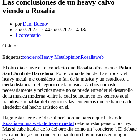
Las conclusiones de un heavy calvo
viendo a Rosalía
por
Dani Bueno
25/07/2022 12:44
25/07/2022 14:18
1 comentario
Opinión
Etiquetas:
concierto
Heavy Metal
opinión
Rosalía
web
El otro día estuve en el concierto que
Rosalía
ofreció en el
Palau
Sant Jordi
de
Barcelona
. Por encima de fan del hard rock y el
heavy metal, me considero un fan de la música y un estudioso, a
cierta distancia, del negocio de la música. Ambos coexisten
necesariamente y prácticamente no se puede entender el desarrollo
de la música moderna -entre la cual se incluyen los géneros aquí
tratados- sin hablar del negocio y las tendencias que se han creado
alrededor del hecho artístico en sí.
Hago está suerte de ‘disclaimer’ porque parece que hablar de
Rosalía en una web de
heavy metal
debería estar penado por ley.
Más si cabe hablar de lo del otro día como un “concierto”. El debate
está abierto: ¿es un concierto cuando no hay músicos en ningún