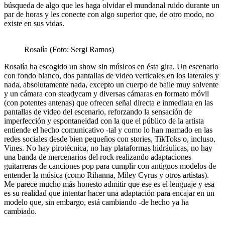
búsqueda de algo que les haga olvidar el mundanal ruido durante un
par de horas y les conecte con algo superior que, de otro modo, no
existe en sus vidas.
Rosalía (Foto: Sergi Ramos)
Rosalía ha escogido un show sin músicos en ésta gira. Un escenario
con fondo blanco, dos pantallas de video verticales en los laterales y
nada, absolutamente nada, excepto un cuerpo de baile muy solvente
y un cámara con steadycam y diversas cámaras en formato móvil
(con potentes antenas) que ofrecen señal directa e inmediata en las
pantallas de video del escenario, reforzando la sensación de
imperfección y espontaneidad con la que el público de la artista
entiende el hecho comunicativo -tal y como lo han mamado en las
redes sociales desde bien pequeños con stories, TikToks o, incluso,
Vines. No hay pirotécnica, no hay plataformas hidráulicas, no hay
una banda de mercenarios del rock realizando adaptaciones
guitarreras de canciones pop para cumplir con antiguos modelos de
entender la música (como Rihanna, Miley Cyrus y otros artistas).
Me parece mucho más honesto admitir que ese es el lenguaje y esa
es su realidad que intentar hacer una adaptación para encajar en un
modelo que, sin embargo, está cambiando -de hecho ya ha
cambiado.