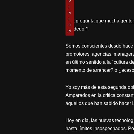
P
I
N
I
Una pregunta que mucha gente s
Ó
alrededor?
N
Somos conscientes desde hace u
promotores, agencias, managers, 
en último sentido a la "cultura 
momento de arrancar? o ¿acaso
Yo soy más de esta segunda opin
Amparados en la crítica constant
aquellos que han sabido hacer la
Hoy en día, las nuevas tecnologí
hasta límites insospechados. Por