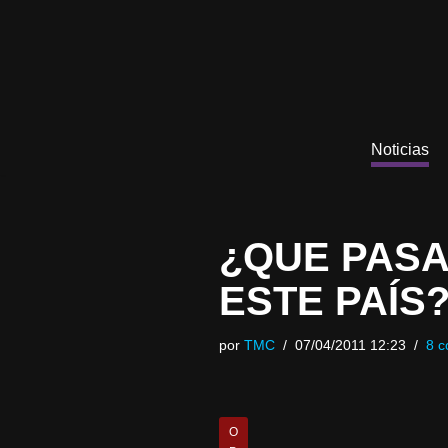
Saltar
al
contenido
Noticias
¿QUE PASA
ESTE PAÍS
por
TMC
07/04/2011 12:23
8 c
O