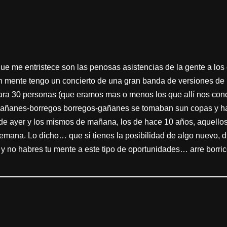
ue me entristece son las penosas asistencias de la gente a los 
, en mente tengo un concierto de una gran banda de versiones de 
e para 30 personas (que eramos mas o menos los que allí nos co
gañanes-borregos borregos-gañanes se tomaban sun copas y haci
de ayer y los mismos de mañana, los de hace 10 años, aquello
semana. Lo dicho… que si tienes la posibilidad de algo nuevo, di
 y no habres tu mente a este tipo de oportunidades… arre borric