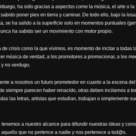
argo, ha sido gracias a aspectos como la música, el arte o la c
 sabido poner pies en tierra y caminar. De todo ello, bajo la los
sta, se ha salido a la superficie solo en momentos puntuales (g
 nunca ha sabido ser un movimiento con motor propio.
e crisis como la que vivimos, es momento de incitar a todas l
cer música de verdad, a los promotores a promocionar, a los m
, y no verdugo.
nte a nosotros un futuro prometedor en cuanto a la escena del R
 siempre parecen haber renacido, otras deben incitarnos a to
das las letras, artistas que estudian, trabajan o simplemente s
enemos a nuestro alcance para difundir nuestras ideas y cono
o aquello que no pertence a nadie y nos pertenece a tod@s.