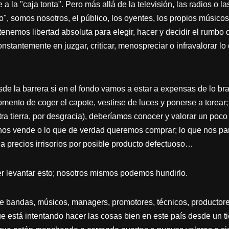
a la "caja tonta". Pero más allá de la televisión, las radios o la
, somos nosotros, el público, los oyentes, los propios músicos
nemos libertad absoluta para elegir, hacer y decidir el rumbo d
stantemente en juzgar, criticar, menospreciar o infravalorar l
esde la barrera si en el fondo vamos a estar a expensas de lo b
ento de coger el capote, vestirse de luces y ponerse a torear; y
a tierra, por desgracia), deberíamos conocer y valorar un poco
se nos vende o lo que de verdad queremos comprar; lo que nos 
 precios irrisorios por posible producto defectuoso…
 levantar esto; nosotros mismos podemos hundirlo.
de bandas, músicos, managers, promotores, técnicos, productores
ue está intentando hacer las cosas bien en este país desde un t