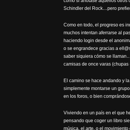
como si anotase aquellos otros 
Schindler del Rock…pero prefiero
Como en todo, el progreso es inn
muchos intentan aferrarse al p
haciendo login desde el anonimat
o se engrandece gracias a ell@s.
saber siquiera cómo se llaman….y
camisas de once varas (chupas
El camino se hace andando y la 
simplemente montarse un grupo, l
en los foros, o bien comprándo
Viviendo en un país en el que he
pensando que coger un libro siem
música, el arte, o el movimiento