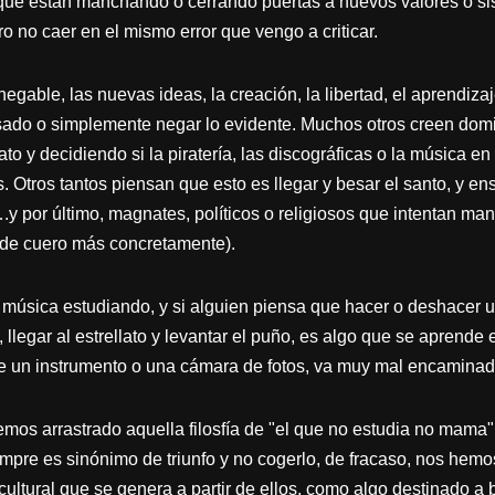
que están manchando o cerrando puertas a nuevos valores o sist
 no caer en el mismo error que vengo a criticar.
egable, las nuevas ideas, la creación, la libertad, el aprendiza
asado o simplemente negar lo evidente. Muchos otros creen dom
o y decidiendo si la piratería, las discográficas o la música 
 Otros tantos piensan que esto es llegar y besar el santo, y e
 por último, magnates, políticos o religiosos que intentan man
 de cuero más concretamente).
música estudiando, y si alguien piensa que hacer o deshacer u
legar al estrellato y levantar el puño, es algo que se aprende
se un instrumento o una cámara de fotos, va muy mal encaminad
mos arrastrado aquella filosfía de "el que no estudia no mama" 
pre es sinónimo de triunfo y no cogerlo, de fracaso, nos hemos
 cultural que se genera a partir de ellos, como algo destinado a