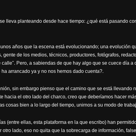
e lleva planteando desde hace tiempo: ¿qué está pasando con 
nos años que la escena está evolucionando; una evolución que 
gente de los medios, técnicos, productores, fotógrafos, redacto
de calle". Pero, a sabiendas de que hay algo que se cuece día a 
 ha arrancado ya y no nos hemos dado cuenta?.
ión, sin embargo pienso que el camino que se está llevando no
e hacia el otro lado del charco, creo que deberíamos hacer más
s cosas bien a lo largo del tiempo, unirnos a su modo de trabajo
as (entre ellas, esta plataforma en la que escribo) han permitid
 otro lado, eso no quita que la sobrecarga de información, fal