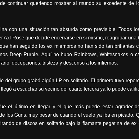
e de continuar queriendo mostrar al mundo su excedente de i
mina con una situación tan absurda como previsible: Todos lo
er Axl Rose que decide encerrarse en si mismo, reagrupar una 
que han seguido los ex miembros no han sido tan brillantes c
os Deep Purple. Aquí no hubo Rainbows, Whitesnakes o car
rio: decepciones, tristeza y descenso a los infiernos.
ie del grupo grabó algún LP en solitario. El primero tuvo repe
 llegó a escuchar su vecino del cuarto tercera ya lo puede calific
fue el último en llegar y el que más puede estar agradeci
de los Guns, muy pesar de cuando el vuelo ya iba en picado. Q
tirando de discos en solitario bajo la flamante pegatina de ex