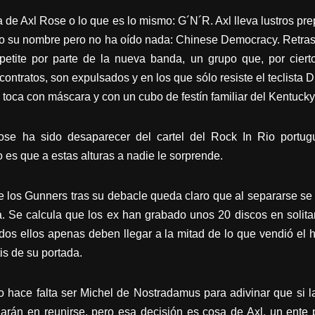
a de Axl Rose o lo que es lo mismo: G´N´R. Axl lleva lustros prep
 su nombre pero no ha oído nada: Chinese Democracy. Retraso
petite por parte de la nueva banda, un grupo que, por ciert
contratos, son
expulsados y en los que sólo resiste el teclis
toca con máscara y con un cubo de festín familiar del Kentucky
Rose ha sido desaparecer del cartel del Rock In Rio port
o es que a estas alturas a nadie le sorprende.
 los Gunners tras su debacle queda claro que al separarse se
 Se calcula que los ex han grabado unos 20 discos en solitar
dos ellos apenas deben llegar a la mitad de lo que vendió el h
is de su portada.
 hace falta ser Michel de Nostradamus para adivinar que si l
darán en reunirse, pero esa decisión es cosa de Axl, un ente 