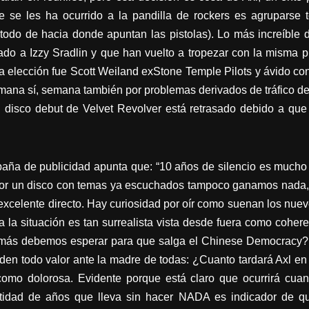
 se les ha ocurrido a la pandilla de rockers es agruparse 
todo de hacia donde apuntan las pistolas). Lo más increíble d
do a Izzy Sradlin y que han vuelto a tropezar con la misma p
La elección fue Scott Weiland exStone Temple Pilots y ávido c
mana sí, semana también por problemas derivados de tráfico d
l disco debut de Velvet Revolver está retrasado debido a que
aña de publicidad apunta que: “10 años de silencio es mucho 
 por un disco con temas ya escuchados tampoco ganamos nada, 
excelente directo. Hay curiosidad por oír como suenan los nuev
a la situación es tan surrealista vista desde fuera como coher
 más debemos esperar para que salga el Chinese Democracy? 
den todo valor ante la madre de todas: ¿Cuanto tardará Axl en
omo dolorosa. Evidente porque está claro que ocurrirá cuand
tidad de años que lleva sin hacer NADA es indicador de q