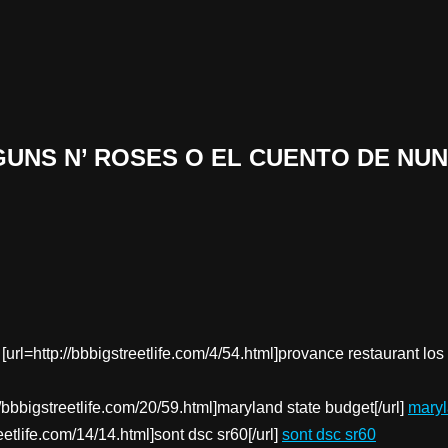
.
 «GUNS N’ ROSES O EL CUENTO DE N
[url=http://bbbigstreetlife.com/4/54.html]provance restaurant los
//bbbigstreetlife.com/20/59.html]maryland state budget[/url]
maryl
eetlife.com/14/14.html]sont dsc sr60[/url]
sont dsc sr60