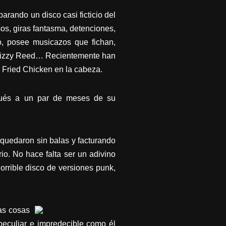
arando un disco casi ficticio del
s, giras fantasma, detenciones,
o, posee musicazos que fichan,
ta Dizzy Reed… Recientemente han
 Fried Chicken en la cabeza.
ugués a un par de meses de su
 quedaron sin balas y facturando
io. No hace falta ser un adivino
orrible disco de versiones punk,
as cosas
peculiar e impredecible como él