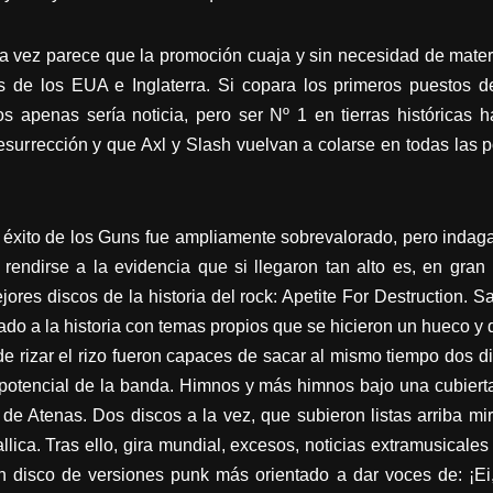
a vez parece que la promoción cuaja y sin necesidad de material
 de los EUA e Inglaterra. Si copara los primeros puestos de
os apenas sería noticia, pero ser Nº 1 en tierras histórica
esurrección y que Axl y Slash vuelvan a colarse en todas las
éxito de los Guns fue ampliamente sobrevalorado, pero inda
rendirse a la evidencia que si llegaron tan alto es, en gran 
ores discos de la historia del rock: Apetite For Destruction. 
o a la historia con temas propios que se hicieron un hueco y q
e rizar el rizo fueron capaces de sacar al mismo tiempo dos dis
 potencial de la banda. Himnos y más himnos bajo una cubierta
de Atenas. Dos discos a la vez, que subieron listas arriba mir
ica. Tras ello, gira mundial, excesos, noticias extramusicales
n disco de versiones punk más orientado a dar voces de: ¡Ei