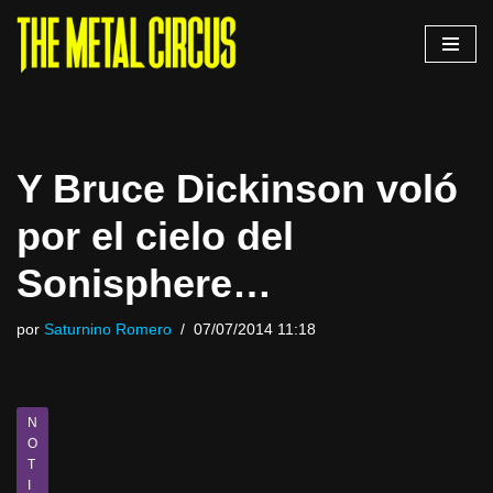
Saltar
al
contenido
Y Bruce Dickinson voló
por el cielo del
Sonisphere…
por
Saturnino Romero
07/07/2014 11:18
N
O
T
I