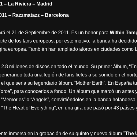
1 – La Riviera – Madrid
011 – Razzmatazz – Barcelona
rá el 21 de Septiembre de 2011. Es un honor para
Within Temp
arte de los fans europeos, por este motivo, la banda ha decidi
a gira europea. También han ampliado aforos en ciudades com
2.8 millones de discos en todo el mundo. Su primer álbum, “Ente
generando toda una legión de fans fieles a su sonido en el nort
l que sería su legendario álbum, “Mother Earth”. En España tu
 Force”, para conocerlos a fondo. Un álbum que marcó un antes 
Memories” o “Angels”, convirtiéndolos en la banda holandesa d
“The Heart of Everything”, en una gira que pasó por 43 países 
nte inmersa en la grabación de su quinto y nuevo álbum "
The 