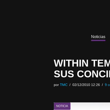
Saltar
al
contenido
Noticias
WITHIN TE
SUS CONCI
por
TMC
02/12/2010 12:26
9 c
NOTICIA