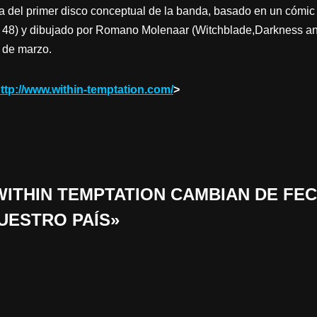
a del primer disco conceptual de la banda, basado en un cómic 
8) y dibujado por Romano Molenaar (Witchblade,Darkness and
s de marzo.
ttp://www.within-temptation.com/
>
 «WITHIN TEMPTATION CAMBIAN DE FE
UESTRO PAÍS»