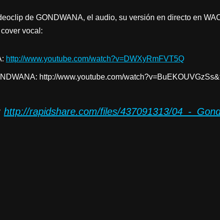
ideoclip de GONDWANA, el audio, su versión en directo en WA
 cover vocal:
A:
http://www.youtube.com/watch?v=DWXyRmFVT5Q
WANA: http://www.youtube.com/watch?v=BuEKOUVGzSs&fe
:
http://rapidshare.com/files/437091313/04_-_Go