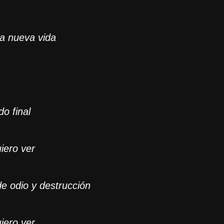
na nueva vida
do final
iero ver
e odio y destrucción
iero ver