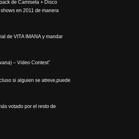
n pack de Camiseta + Disco
es shows en 2011 de manera
ginal de VITA IMANA y mandar
na) – Video Contest"
so si alguien se atreve,puede
más votado por el resto de