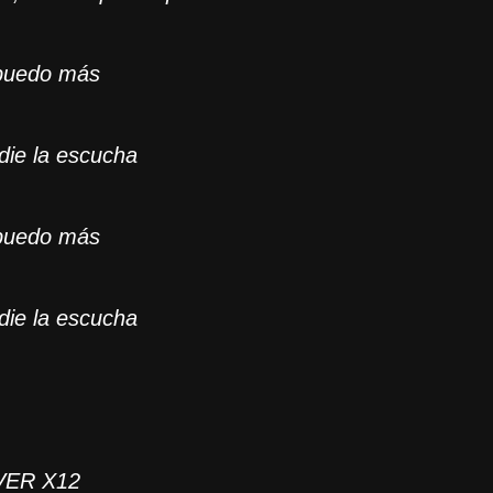
puedo más
adie la escucha
puedo más
nadie la escucha
VER X12