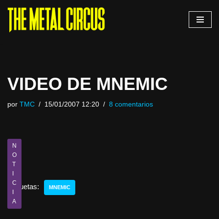
Saltar
al
contenido
VIDEO DE MNEMIC
por
TMC
15/01/2007 12:20
8 comentarios
N
O
T
I
C
Etiquetas:
MNEMIC
I
A