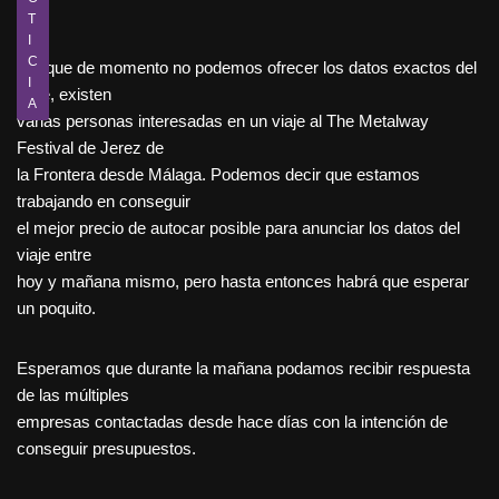
T
I
C
Aunque de momento no podemos ofrecer los datos exactos del
I
viaje, existen
A
varias personas interesadas en un viaje al The Metalway
Festival de Jerez de
la Frontera desde Málaga. Podemos decir que estamos
trabajando en conseguir
el mejor precio de autocar posible para anunciar los datos del
viaje entre
hoy y mañana mismo, pero hasta entonces habrá que esperar
un poquito.
Esperamos que durante la mañana podamos recibir respuesta
de las múltiples
empresas contactadas desde hace días con la intención de
conseguir presupuestos.