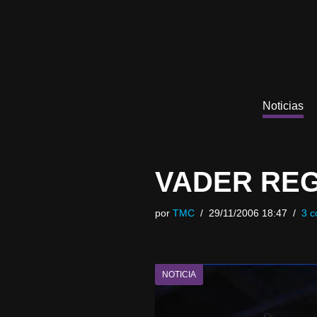
Saltar
al
contenido
Noticias
VADER REG
por
TMC
29/11/2006 18:47
3 c
NOTICIA