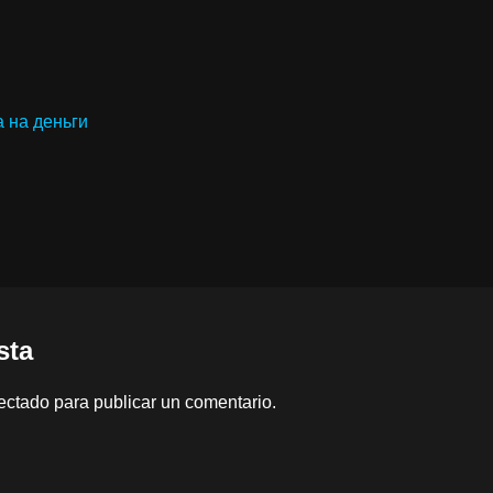
а на деньги
sta
ectado
para publicar un comentario.