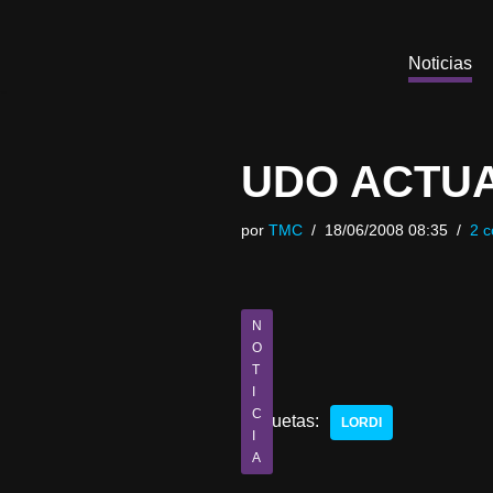
Saltar
Noticias
al
contenido
UDO ACTU
por
TMC
18/06/2008 08:35
2 c
N
O
T
I
C
Etiquetas:
LORDI
I
A