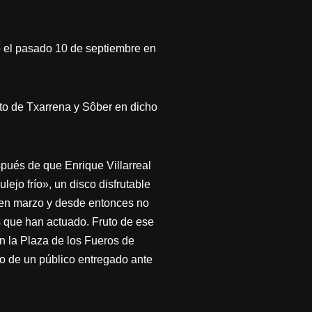
ó el pasado 10 de septiembre en
rto de Txarrena y Sôber en dicho
spués de que Enrique Villarreal
ejo frío», un disco disfrutable
zó en marzo y desde entonces no
os que han actuado. Fruto de ese
n la Plaza de los Fueros de
do de un público entregado ante