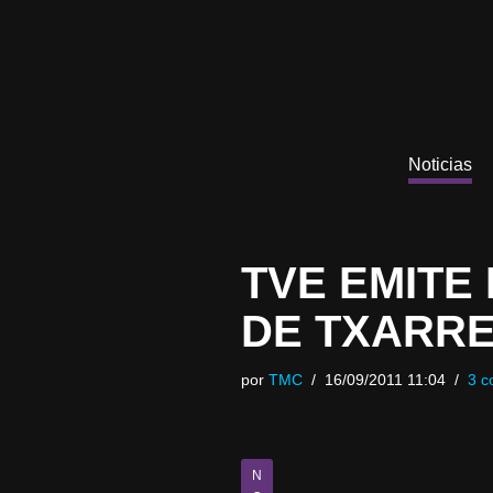
Saltar
al
contenido
Noticias
TVE EMITE
DE TXARRE
por
TMC
16/09/2011 11:04
3 c
N