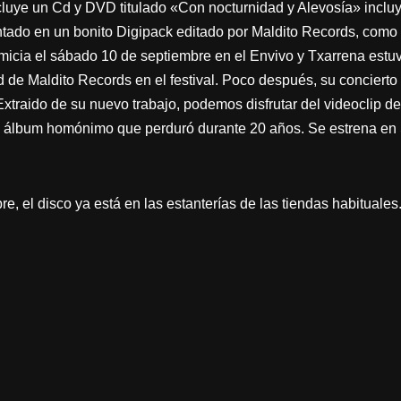
cluye un Cd y DVD titulado «Con nocturnidad y Alevosía» incluye
tado en un bonito Digipack editado por Maldito Records, como y
imicia el sábado 10 de septiembre en el Envivo y Txarrena estuv
d de Maldito Records en el festival. Poco después, su conciert
xtraido de su nuevo trabajo, podemos disfrutar del videoclip d
su álbum homónimo que perduró durante 20 años. Se estrena en 
re, el disco ya está en las estanterías de las tiendas habituales