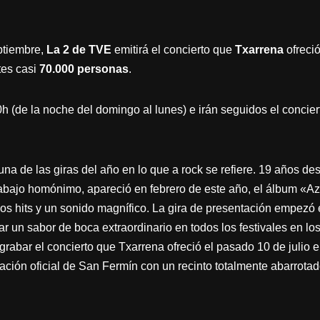
ptiembre,
La 2 de TVE
emitirá el concierto que
Txarrena
ofreci
tes casi
70.000 personas
.
0h (de la noche del domingo al lunes) e irán seguidos el concie
a de las giras del año en lo que a rock se refiere. 19 años de
bajo homónimo, apareció en febrero de este año, el álbum «Azul
ticos hits y un sonido magnífico. La gira de presentación empe
ar un sabor de boca extraordinario en todos los festivales en l
rabar el concierto que Txarrena ofreció el pasado 10 de julio e
ción oficial de San Fermín con un recinto totalmente abarrota