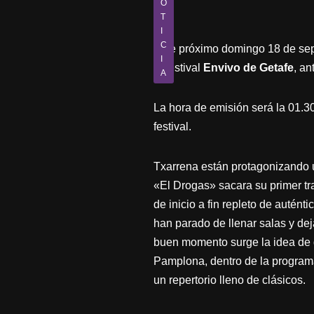
O
T
I
C
Este próximo domingo 18 de se
I
el festival
Envivo de Getafe
, an
A
La hora de emisión será la 01.3
festival.
Txarrena están protagonizando un
«El Drogas» sacara su primer tra
de inicio a fin repleto de autén
han parado de llenar salas y dej
buen momento surge la idea de g
Pamplona, dentro de la programa
un repertorio lleno de clásicos.