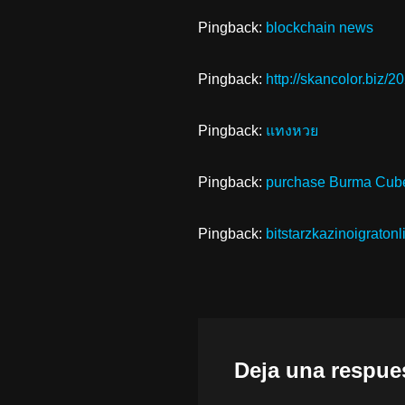
Pingback:
blockchain news
Pingback:
http://skancolor.biz/2
Pingback:
แทงหวย
Pingback:
purchase Burma Cube
Pingback:
bitstarzkazinoigratonl
Deja una respue