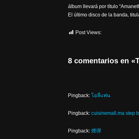
álbum llevará por título “Amanet
El último disco de la banda, titu
Post Views:
766
8 comentarios en
Pingback:
โอลี่แฟน
Pingback:
cuisinemall.ma step 
Pingback:
煙彈