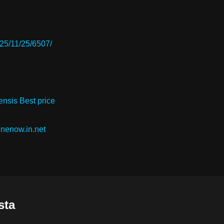
025/11/25/6507/
nsis Best price
inenow.in.net
sta