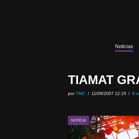
Saltar
al
contenido
Noticias
TIAMAT G
por
TMC
11/09/2007 12:19
8 c
NOTICIA