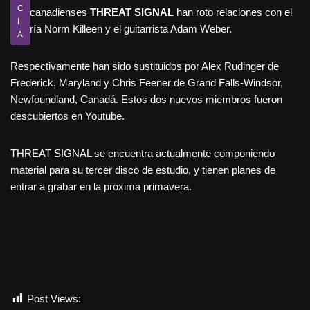
C
Los canadienses
THREAT SIGNAL
han roto relaciones con el
I
batería Norm Killeen y el guitarrista Adam Weber.
A
Respectivamente han sido sustituidos por Alex Rudinger de
Frederick, Maryland y Chris Feener de Grand Falls-Windsor,
Newfoundland, Canadá. Estos dos nuevos miembros fueron
descubiertos en Youtube.
THREAT SIGNAL se encuentra actualmente componiendo
material para su tercer disco de estudio, y tienen planes de
entrar a grabar en la próxima primavera.
Post Views:
681