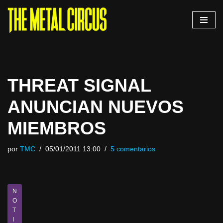
Saltar
al
contenido
THREAT SIGNAL
ANUNCIAN NUEVOS
MIEMBROS
por
TMC
05/01/2011 13:00
5 comentarios
N
O
T
I