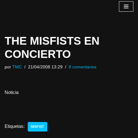
Saltar
al
contenido
THE MISFISTS EN
CONCIERTO
por
TMC
21/04/2008 13:29
8 comentarios
Noticia
Etiquetas:
MISFIST