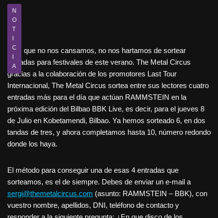
N
O
T
I
C
Y es que no nos cansamos, no nos hartamos de sortear
I
entradas para festivales de este verano. The Metal Circus
A
gracias a la colaboración de los promotores Last Tour
Internacional, The Metal Circus sortea entre sus lectores cuatro
entradas más para el día que actúan RAMMSTEIN en la
próxima edición del Bilbao BBK Live, es decir, para el jueves 8
de Julio en Kobetamendi, Bilbao. Ya hemos sorteado 6, en dos
tandas de tres, y ahora completamos hasta 10, número redondo
donde los haya.
El método para conseguir una de esas 4 entradas que
sorteamos, es el de siempre. Debes de enviar un e-mail a
sergi@themetalcircus.com
(asunto: RAMMSTEIN – BBK), con
vuestro nombre, apellidos, DNI, teléfono de contacto y
responder a la siguiente pregunta: ¿En que disco de los