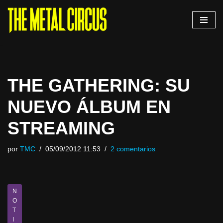
Saltar
al
contenido
THE GATHERING: SU
NUEVO ÁLBUM EN
STREAMING
por
TMC
05/09/2012 11:53
2 comentarios
N
O
T
I