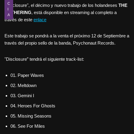
C
"Disclosure", el décimo y nuevo trabajo de los holandeses
THE
I
GATHERING
, está disponible en streaming al completo a
A
través de este
enlace
Este trabajo se pondrá a la venta el próximo 12 de Septiembre a
través del propio sello de la banda, Psychonaut Records.
"Disclosure” tendrá el siguiente track-list:
01. Paper Waves
02. Meltdown
03. Gemini I
04. Heroes For Ghosts
05. Missing Seasons
06. See For Miles