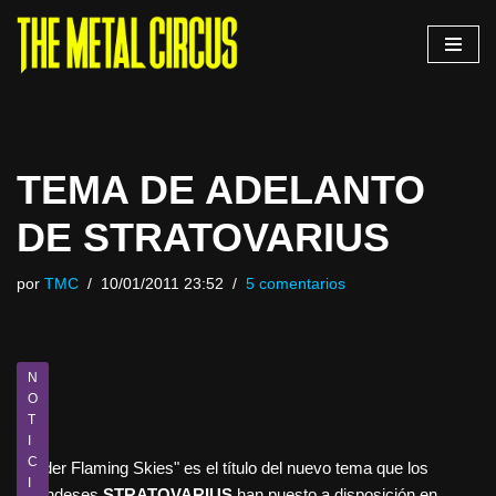
Saltar
al
contenido
TEMA DE ADELANTO
DE STRATOVARIUS
por
TMC
10/01/2011 23:52
5 comentarios
N
O
T
I
C
"Under Flaming Skies" es el título del nuevo tema que los
I
finlandeses
STRATOVARIUS
han puesto a disposición en