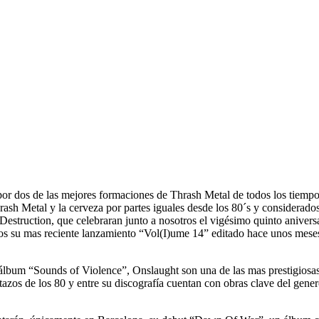
or dos de las mejores formaciones de Thrash Metal de todos los tiempo
h Metal y la cerveza por partes iguales desde los 80´s y considerado
struction, que celebraran junto a nosotros el vigésimo quinto aniversa
s su mas reciente lanzamiento “Vol(I)ume 14” editado hace unos meses 
lbum “Sounds of Violence”, Onslaught son una de las mas prestigiosa
letazos de los 80 y entre su discografía cuentan con obras clave del g