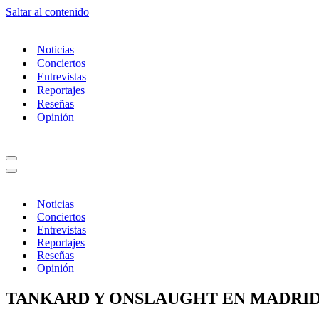
Saltar al contenido
Noticias
Conciertos
Entrevistas
Reportajes
Reseñas
Opinión
Menú
de
Menú
navegación
de
navegación
Noticias
Conciertos
Entrevistas
Reportajes
Reseñas
Opinión
TANKARD Y ONSLAUGHT EN MADRID