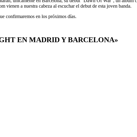
ntarán, únicamente en Barcelona, su debut “Dawn Of War”, un álbum ca
m vienen a nuestra cabeza al escuchar el debut de esta joven banda.
que confirmaremos en los próximos días.
LAUGHT EN MADRID Y BARCELONA»