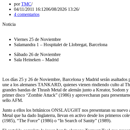
por
TMC
04/11/2011 16:12
06/08/2026 13:26
4 comentarios
Noticia
Viernes 25 de Noviembre
Salamandra 1 – Hospitalet de Llobregat, Barcelona
Sábado 26 de Noviembre
Sala Heineken – Madrid
Los días 25 y 26 de Noviembre, Barcelona y Madrid serán asaltados p
une a los alemanes TANKARD, quienes vienen rindiendo culto al Thras
grandes bandas de Thrash Metal de alemán junto a Kreator, Sodom y De
primer disco “Zombie Attack” (1986) y aprovecharan para presentarno
sello AFM.
Junto a ellos los británicos ONSLAUGHT nos presentaran su nuevo á
Metal que ha dado Inglaterra, llevan en activo desde los primeros co
(1985), “The Force” (1986) o “In Search of Sanity” (1989).