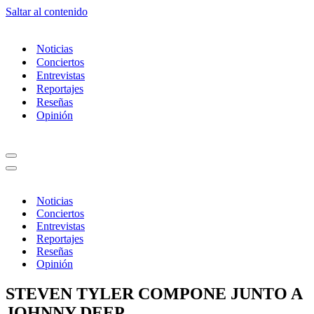
Saltar al contenido
Noticias
Conciertos
Entrevistas
Reportajes
Reseñas
Opinión
Menú
de
Menú
navegación
de
navegación
Noticias
Conciertos
Entrevistas
Reportajes
Reseñas
Opinión
STEVEN TYLER COMPONE JUNTO A
JOHNNY DEEP