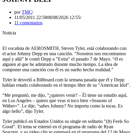
por
TMC
11/05/2011 22:58
08/08/2026 12:55
11 comentarios
Noticia
El vocalista de AEROSMITH, Steven Tyler, está colaborando con
el actor Johnny Depp en una canción. "Nosotros nos encontramos
aquí y allá” le contó Depp a "Extra" el pasado 7 de Mayo. “él es
alguien al que he admirado durante mucho tiempo. La idea de
componer una camción con él es un sueño hecho realidad.”
Tyler le desveló a Billboard.com la semana pasada que él y Depp
habían estado colaborando en el tiempo libre de su "American Idol".
“Me preguntó, me dijo, “¿quieres venir? – Él tiene un estudio aquí,
en Los Angeles – quiero que veas si toco bien «Seasons of
Wither»”. Le dije, “sabes Johnny? No importa como la tocas. Es
algo bello”, dijo Tyler.
Tyler publicó en Estados Unidos su single en solitario "(It) Feels So
Good". El tema se estrenó en el programa de radio de Ryan
Seacrest, y su video clip se estrenará en el programa del 12 de Mayo