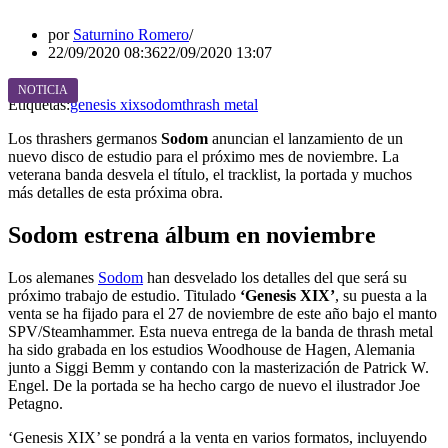
por
Saturnino Romero
22/09/2020 08:36
22/09/2020 13:07
NOTICIA
Etiquetas:
genesis xix
sodom
thrash metal
Los thrashers germanos
Sodom
anuncian el lanzamiento de un
nuevo disco de estudio para el próximo mes de noviembre. La
veterana banda desvela el título, el tracklist, la portada y muchos
más detalles de esta próxima obra.
Sodom estrena álbum en noviembre
Los alemanes
Sodom
han desvelado los detalles del que será su
próximo trabajo de estudio. Titulado
‘Genesis XIX’
, su puesta a la
venta se ha fijado para el 27 de noviembre de este año bajo el manto
SPV/Steamhammer. Esta nueva entrega de la banda de thrash metal
ha sido grabada en los estudios Woodhouse de Hagen, Alemania
junto a Siggi Bemm y contando con la masterización de Patrick W.
Engel. De la portada se ha hecho cargo de nuevo el ilustrador Joe
Petagno.
‘Genesis XIX’ se pondrá a la venta en varios formatos, incluyendo