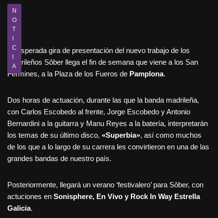
N
O
T
I
C
La esperada gira de presentación del nuevo trabajo de los
I
madrileños Sôber llega el fin de semana que viene a los San
A
Fermines, a la Plaza de los Fueros de
Pamplona
.
Dos horas de actuación, durante las que la banda madrileña,
con Carlos Escobedo al frente, Jorge Escobedo y Antonio
Bernardini a la guitarra y Manu Reyes a la batería, interpretarán
los temas de su último disco,
«Superbia»
, así como muchos
de los que a lo largo de su carrera les convirtieron en una de las
grandes bandas de nuestro país.
Posteriormente, llegará un verano ‘festivalero’ para Sôber, con
actuciones en
Sonisphere, En Vivo y Rock In Way Estrella
Galicia
.