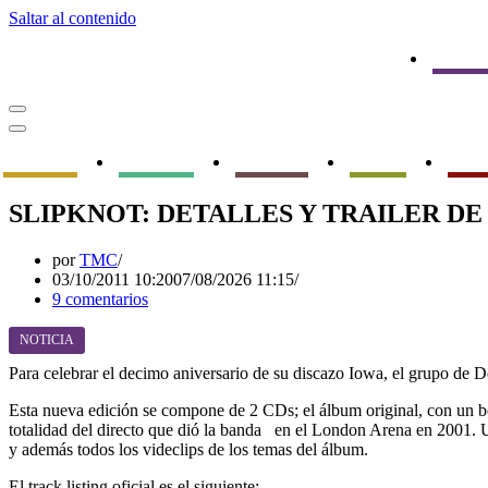
Saltar al contenido
Noticia
Menú
de
Menú
navegación
de
Conciertos
Entrevistas
Reportajes
Reseñas
Opin
navegación
SLIPKNOT: DETALLES Y TRAILER DE
por
TMC
03/10/2011 10:20
07/08/2026 11:15
9 comentarios
NOTICIA
Para celebrar el decimo aniversario de su discazo Iowa, el grupo de 
Esta nueva edición se compone de 2 CDs; el álbum original, con un 
totalidad del directo que dió la banda en el London Arena en 2001. 
y además todos los videclips de los temas del álbum.
El track listing oficial es el siguiente: