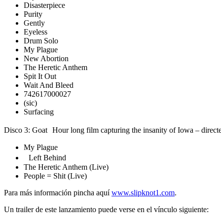
Disasterpiece
Purity
Gently
Eyeless
Drum Solo
My Plague
New Abortion
The Heretic Anthem
Spit It Out
Wait And Bleed
742617000027
(sic)
Surfacing
Disco 3: Goat Hour long film capturing the insanity of Iowa – dir
My Plague
Left Behind
The Heretic Anthem (Live)
People = Shit (Live)
Para más información pincha aquí
www.slipknot1.com
.
Un trailer de este lanzamiento puede verse en el vínculo siguiente: