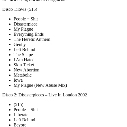
Disco 1:Iowa (515)
People = Shit
Disasterpiece
My Plague
Everything Ends
The Heretic Anthem
Gently
Left Behind
The Shape
I Am Hated
Skin Ticket
New Abortion
Metabolic
Iowa
My Plague (New Abuse Mix)
Disco 2: Disasterpieces – Live In London 2002
(515)
People = Shit
Liberate
Left Behind
Eeyore