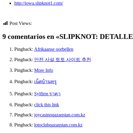
http://iowa.slipknot1.com/
Post Views:
767
9 comentarios en «SLIPKNOT: DETAL
Pingback:
Afrikaanse oorbellen
Pingback:
안전 사설 토토 사이트 추천
Pingback:
More Info
Pingback:
เน็ตบ้านทรู
Pingback:
Sylfirm ราคา
Pingback:
click this link
Pingback:
joycasinoqazaqstan.com.kz
Pingback:
lotoclubqazaqstan.com.kz