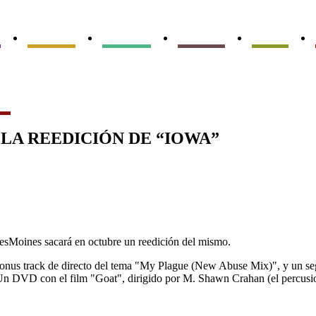
s
Conciertos
Entrevistas
Reportajes
Reseñas
ión
 LA REEDICIÓN DE “IOWA”
DesMoines sacará en octubre un reedición del mismo.
bonus track de directo del tema "My Plague (New Abuse Mix)", y un seg
Un DVD con el film "Goat", dirigido por M. Shawn Crahan (el percusio