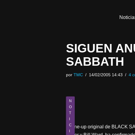
Saltar
Noticia
al
contenido
SIGUEN A
SABBATH
por
TMC
14/02/2005 14:43
4 c
N
O
T
I
C
El line-up original de BLACK 
I
Butler y Bill Ward, ha confirma