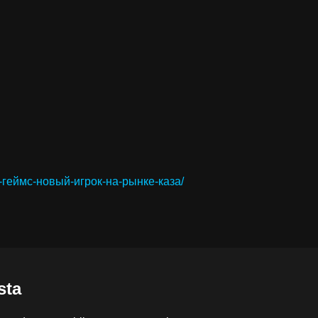
ан-геймс-новый-игрок-на-рынке-каза/
sta