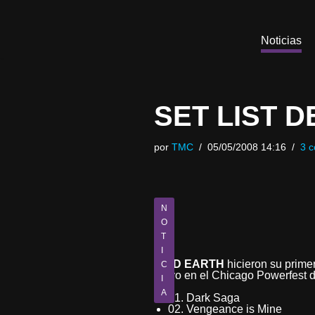
Saltar
Noticias
al
contenido
SET LIST D
por
TMC
05/05/2008 14:16
3 c
N
O
T
I
ICED EARTH
hicieron su primer
C
Mayo en el Chicago Powerfest de M
I
A
01. Dark Saga
02. Vengeance is Mine