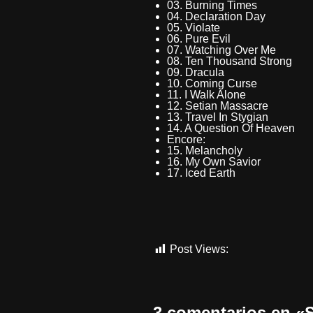
03. Burning Times
04. Declaration Day
05. Violate
06. Pure Evil
07. Watching Over Me
08. Ten Thousand Strong
09. Dracula
10. Coming Curse
11. I Walk Alone
12. Setian Massacre
13. Travel In Stygian
14. A Question Of Heaven
Encore:
15. Melancholy
16. My Own Savior
17. Iced Earth
Post Views:
2.811
3 comentarios en 