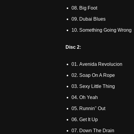
08. Big Foot
09. Dubai Blues
10. Something Going Wrong
Disc 2:
01. Avenida Revolucion
02. Soap On A Rope
03. Sexy Little Thing
04. Oh Yeah
05. Runnin" Out
06. Get It Up
07. Down The Drain