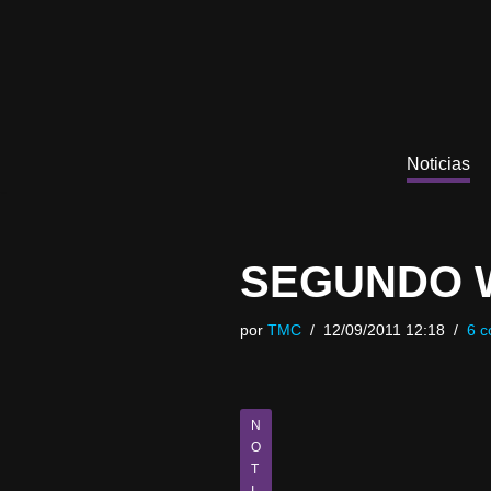
Saltar
al
contenido
Noticias
SEGUNDO 
por
TMC
12/09/2011 12:18
6 c
N
O
T