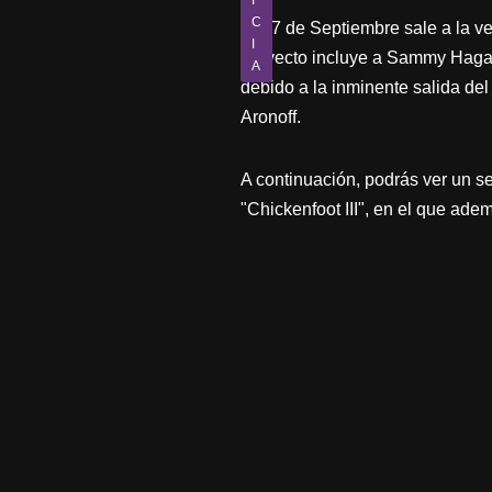
I
C
El 27 de Septiembre sale a la ve
I
proyecto incluye a Sammy Hagar,
A
debido a la inminente salida d
Aronoff.
A continuación, podrás ver un s
"Chickenfoot III", en el que ad