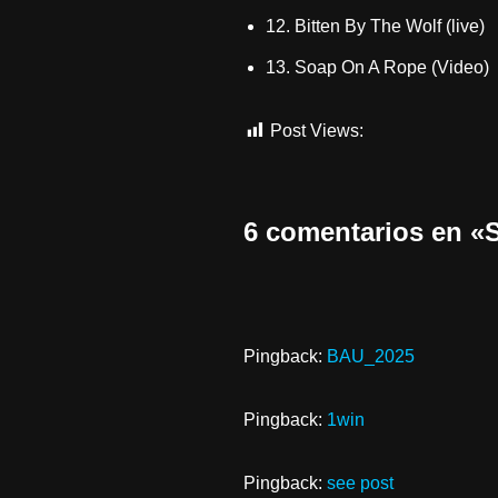
12. Bitten By The Wolf (live)
13. Soap On A Rope (Video)
Post Views:
456
6 comentarios en
Pingback:
BAU_2025
Pingback:
1win
Pingback:
see post