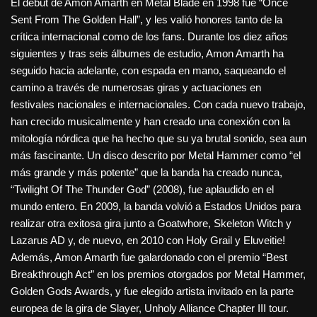
El debut de Amon Amarth en Metal Blade en 1998 fue “Once
Sent From The Golden Hall”, y les valió honores tanto de la
crítica internacional como de los fans. Durante los diez años
siguientes y tras seis álbumes de estudio, Amon Amarth ha
seguido hacia adelante, con espada en mano, saqueando el
camino a través de numerosas giras y actuaciones en
festivales nacionales e internacionales. Con cada nuevo trabajo,
han crecido musicalmente y han creado una conexión con la
mitología nórdica que ha hecho que su ya brutal sonido, sea aun
más fascinante. Un disco descrito por Metal Hammer como “el
más grande y más potente” que la banda ha creado nunca,
“Twilight Of The Thunder God” (2008), fue aplaudido en el
mundo entero. En 2009, la banda volvió a Estados Unidos para
realizar otra exitosa gira junto a Goatwhore, Skeleton Witch y
Lazarus AD y, de nuevo, en 2010 con Holy Grail y Eluveitie!
Además, Amon Amarth fue galardonado con el premio “Best
Breakthrough Act” en los premios otorgados por Metal Hammer,
Golden Gods Awards, y fue elegido artista invitado en la parte
europea de la gira de Slayer, Unholy Alliance Chapter III tour.