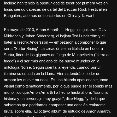
Incluso han tenido la oportunidad de tocar por primera vez en
India, siendo cabezas de cartel del Deccan Rock Festival en
Bangalore, además de conciertos en China y Taiwan!
En mayo de 2010, Amon Amarth — Hegg, los guitarras Olavi
Mikkonen y Johan Söderberg, el bajista Ted Lundström y el
batería Fredrik Andersson — empezaron a componer lo que
sería “Surtur Rising”. La creación se ha titulado en honor a
Surtur, líder de los gigantes de fuego de Muspelheim (“tierra de
fuego”) y el ser más anciano de los nueve mundos en la
mitología Norse. Según cuenta la leyenda, cuando Surtur
ilumine su espada en la Llama Eterna, tendrá el poder de
arrasar los nueve mundos. Es una historia apasionante, tanto
visual como temáticamente, por lo que puede ser el sonido más
monolítico que Amon Amarth ha hecho hasta ahora. “Era una
historia y un personaje muy guays”, dice Hegg, “y de la que
sabíamos que podríamos componer una canción realmente
brutal sobre ella.” El octavo álbum de estudio de Amon Amarth,