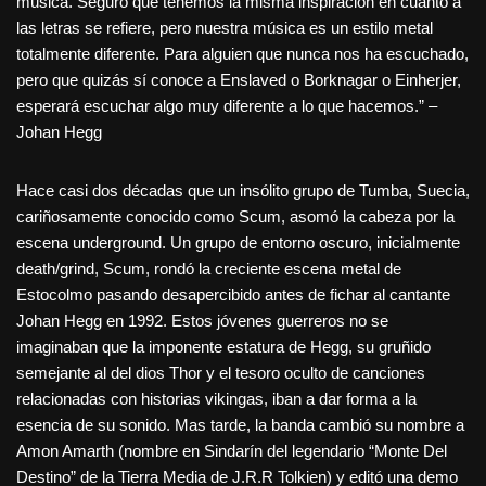
música. Seguro que tenemos la misma inspiración en cuanto a
las letras se refiere, pero nuestra música es un estilo metal
totalmente diferente. Para alguien que nunca nos ha escuchado,
pero que quizás sí conoce a Enslaved o Borknagar o Einherjer,
esperará escuchar algo muy diferente a lo que hacemos.” –
Johan Hegg
Hace casi dos décadas que un insólito grupo de Tumba, Suecia,
cariñosamente conocido como Scum, asomó la cabeza por la
escena underground. Un grupo de entorno oscuro, inicialmente
death/grind, Scum, rondó la creciente escena metal de
Estocolmo pasando desapercibido antes de fichar al cantante
Johan Hegg en 1992. Estos jóvenes guerreros no se
imaginaban que la imponente estatura de Hegg, su gruñido
semejante al del dios Thor y el tesoro oculto de canciones
relacionadas con historias vikingas, iban a dar forma a la
esencia de su sonido. Mas tarde, la banda cambió su nombre a
Amon Amarth (nombre en Sindarín del legendario “Monte Del
Destino” de la Tierra Media de J.R.R Tolkien) y editó una demo