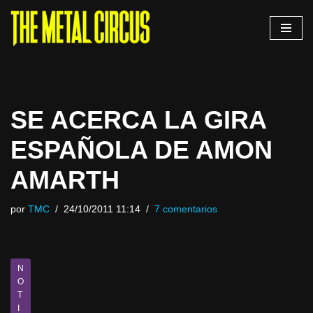
Saltar
al
contenido
SE ACERCA LA GIRA
ESPAÑOLA DE AMON
AMARTH
por
TMC
24/10/2011 11:14
7 comentarios
N
O
T
I