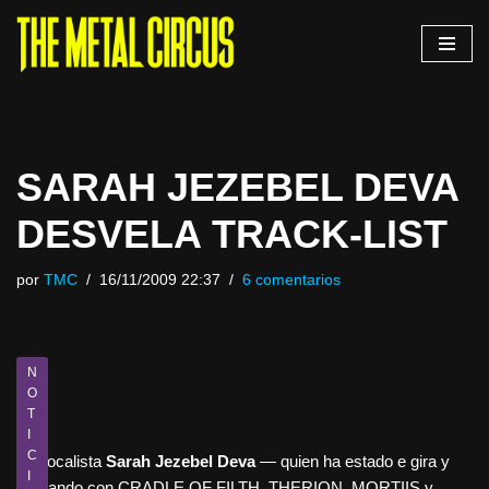
Saltar
al
contenido
SARAH JEZEBEL DEVA
DESVELA TRACK-LIST
por
TMC
16/11/2009 22:37
6 comentarios
N
O
T
I
C
La vocalista
Sarah Jezebel Deva
— quien ha estado e gira y
I
grabando con CRADLE OF FILTH, THERION, MORTIIS y