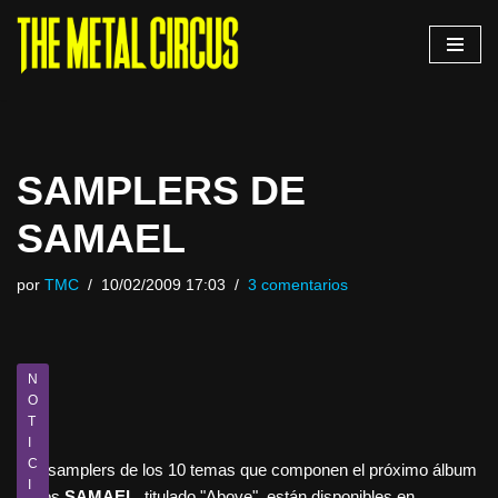
Saltar
al
contenido
SAMPLERS DE
SAMAEL
por
TMC
10/02/2009 17:03
3 comentarios
N
O
T
I
C
Los samplers de los 10 temas que componen el próximo álbum
I
de los
SAMAEL
, titulado "Above", están disponibles en