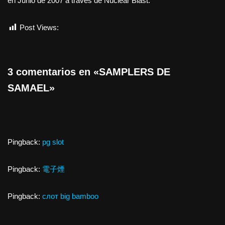
en Junio de 2007 a través de Nuclear Blast.
Post Views:
411
3 comentarios en «SAMPLERS DE
SAMAEL»
Pingback:
pg slot
Pingback:
電子煙
Pingback:
слот big bamboo