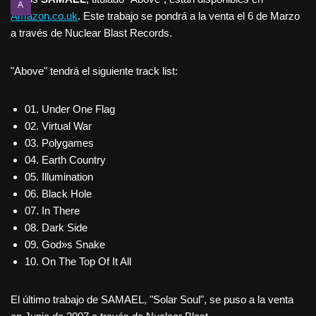
A
Amazon.co.uk
. Este trabajo se pondrá a la venta el 6 de Marzo
a través de Nuclear Blast Records.
"Above" tendrá el siguiente track list:
01. Under One Flag
02. Virtual War
03. Polygames
04. Earth Country
05. Illumination
06. Black Hole
07. In There
08. Dark Side
09. God»s Snake
10. On The Top Of It All
El último trabajo de SAMAEL, "Solar Soul", se puso a la venta