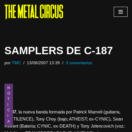
Saltar
al
contenido
SAMPLERS DE C-187
por
TMC
13/08/2007 13:39
3 comentarios
N
O
T
I
C
C-187
, la nueva banda formada por Patrick Mameli (guitarra,
I
PESTILENCE), Tony Choy (bajo; ATHEIST; ex-CYNIC), Sean
A
Reinert (Batería; CYNIC, ex-DEATH) y Tony Jelencovich (voz;