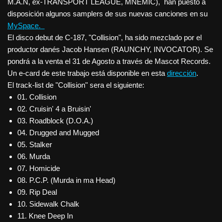
M.A.N, ex-TRANSPORT LEAGUE, MNEMIC), han puesto a
disposición algunos samplers de sus nuevas canciones en su
MySpace.
El disco debut de C-187, "Collision", ha sido mezclado por el
productor danés Jacob Hansen (RAUNCHY, INVOCATOR). Se
pondrá a la venta el 31 de Agosto a través de Mascot Records.
Un e-card de este trabajo está disponible en esta
dirección
.
El track-list de "Collision" sera el siguiente:
01. Collision
02. Cruisin' 4 a Bruisin'
03. Roadblock (D.O.A.)
04. Drugged and Mugged
05. Stalker
06. Murda
07. Homicide
08. P.C.P. (Murda in ma Head)
09. Rip Deal
10. Sidewalk Chalk
11. Knee Deep In