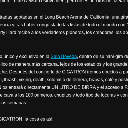
uien. Lo de DeMaio estuvo bien, pero no es un Dios del Metal. 
adas agotadas en el Long Beach Arena de California, una gira
tencia y tras haber conquistado las listas de todo el mundo con 
ty Hard recibe a los verdaderos pioneros, los creadores, los ab
o único y exclusivo en la
Sala Boveda
, dentro de su mini-gira
blico de manera más cercana, lejos de los estadios y los grand
noche. Después del concierto de GIGATRON iremos directos a p
, thrash, viking, death, solomillo de ternera, bravas, café y po
 os entrará directamente UN LITRO DE BIRRA y el acceso a
e cava a los 100 primeros, chupitos y todo tipo de locuras y co
imas semanas.
e GIGATRON, la cosa es así: