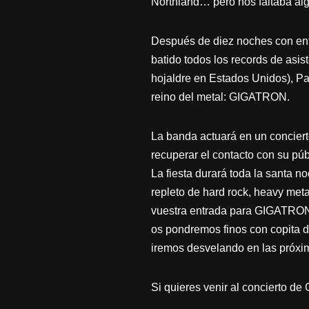
Northland… pero nos faltaba alg
Después de diez noches con entr
batido todos los records de asis
hojaldre en Estados Unidos), Par
reino del metal: GIGATRON.
La banda actuará en un conciert
recuperar el contacto con su pú
La fiesta durará toda la santa 
repleto de hard rock, heavy metal
vuestra entrada para GIGATRON
os pondremos finos con copita d
iremos desvelando en las próx
Si quieres venir al concierto d