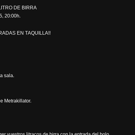
LITRO DE BIRRA
, 20:00h.
TRADAS EN TAQUILLA!!
a sala.
e Metrakillator.
ger vuestros litracos de birra con la entrada del bolo.