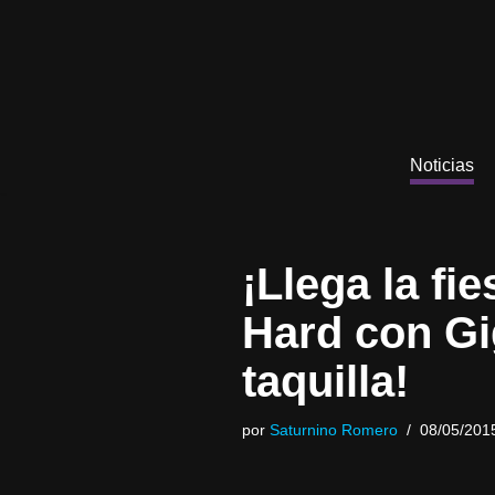
Saltar
al
contenido
Noticias
¡Llega la fi
Hard con Gi
taquilla!
por
Saturnino Romero
08/05/201