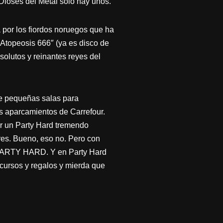
Dioses del Metal solo hay unos.
 por los fiordos noruegos que ha
“Atopeosi
s 666″ (ya es disco de
solutos y reinantes reyes del
 de pequeñas salas para
es aparcamientos de Carrefour.
or un Party Hard tremendo
stres. Bueno, eso no. Pero con
 PARTY HARD. Y en Party Hard
ncursos y regalos y mierda que