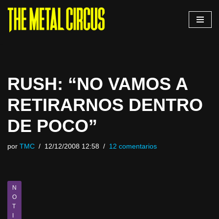
Saltar
al
contenido
RUSH: “NO VAMOS A
RETIRARNOS DENTRO
DE POCO”
por
TMC
12/12/2008 12:58
12 comentarios
N
O
T
I