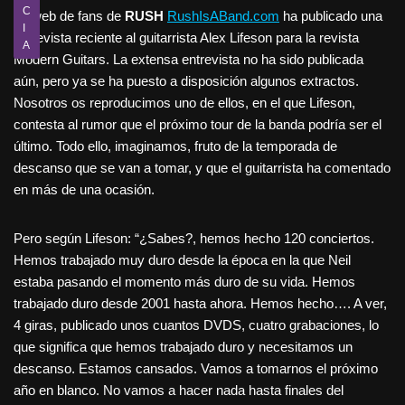
C
La web de fans de
RUSH
RushIsABand.com
ha publicado una
I
entrevista reciente al guitarrista Alex Lifeson para la revista
A
Modern Guitars. La extensa entrevista no ha sido publicada
aún, pero ya se ha puesto a disposición algunos extractos.
Nosotros os reproducimos uno de ellos, en el que Lifeson,
contesta al rumor que el próximo tour de la banda podría ser el
último. Todo ello, imaginamos, fruto de la temporada de
descanso que se van a tomar, y que el guitarrista ha comentado
en más de una ocasión.
Pero según Lifeson: “¿Sabes?, hemos hecho 120 conciertos.
Hemos trabajado muy duro desde la época en la que Neil
estaba pasando el momento más duro de su vida. Hemos
trabajado duro desde 2001 hasta ahora. Hemos hecho…. A ver,
4 giras, publicado unos cuantos DVDS, cuatro grabaciones, lo
que significa que hemos trabajado duro y necesitamos un
descanso. Estamos cansados. Vamos a tomarnos el próximo
año en blanco. No vamos a hacer nada hasta finales del