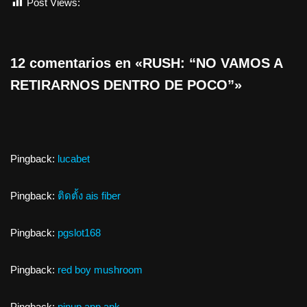
Post Views:
489
12 comentarios en «RUSH: “NO VAMOS A
RETIRARNOS DENTRO DE POCO”»
Pingback:
lucabet
Pingback:
ติดตั้ง ais fiber
Pingback:
pgslot168
Pingback:
red boy mushroom
Pingback:
pinup app apk