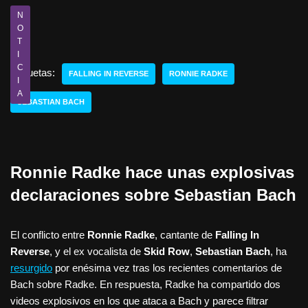
N
O
T
I
C
Etiquetas:
FALLING IN REVERSE
RONNIE RADKE
I
A
SEBASTIAN BACH
Ronnie Radke hace unas explosivas
declaraciones sobre Sebastian Bach
El conflicto entre
Ronnie Radke
, cantante de
Falling In
Reverse
, y el ex vocalista de
Skid Row
,
Sebastian Bach
, ha
resurgido
por enésima vez tras los recientes comentarios de
Bach sobre Radke. En respuesta, Radke ha compartido dos
videos explosivos en los que ataca a Bach y parece filtrar