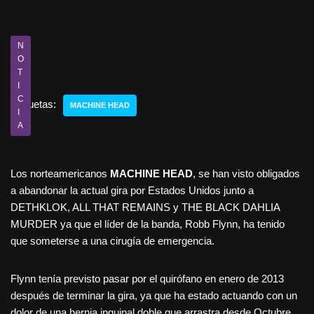
N
O
T
I
C
Etiquetas:
MACHINE HEAD
I
A
Los norteamericanos
MACHINE HEAD
, se han visto obligados
a abandonar la actual gira por Estados Unidos junto a
DETHKLOK, ALL THAT REMAINS y THE BLACK DAHLIA
MURDER ya que el líder de la banda, Robb Flynn, ha tenido
que someterse a una cirugía de emergencia.
Flynn tenía previsto pasar por el quirófano en enero de 2013
después de terminar la gira, ya que ha estado actuando con un
dolor de una hernia inguinal doble que arrastra desde Octubre.