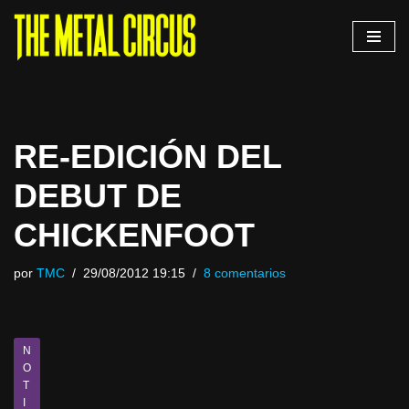
Saltar
al
contenido
RE-EDICIÓN DEL
DEBUT DE
CHICKENFOOT
por
TMC
29/08/2012 19:15
8 comentarios
N
O
T
I