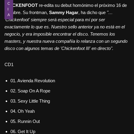
C
CHICKENFOOT
re-edita su debut homónimo el próximo 16 de
I
Octubre. Su frontman,
Sammy Hagar
, ha dicho que
"…
A
'Chickenfoot' siempre será especial para mí por ser
exactamente lo que es. Nuestro sello anterior ya no está en el
negocio, y era imposible encontrar el disco. Tenemos los
masters, y nuestra nueva compañía lo relanza con un segundo
disco con algunos temas de 'Chickenfoot III' en directo".
CD1
01. Avienda Revolution
02. Soap On A Rope
03. Sexy Little Thing
04. Oh Yeah
05. Runnin Out
06. Get It Up