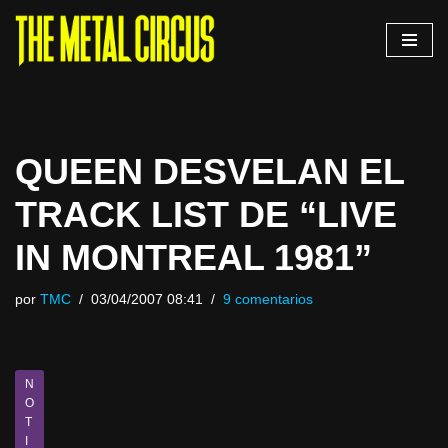
Saltar
al
contenido
QUEEN DESVELAN EL
TRACK LIST DE “LIVE
IN MONTREAL 1981”
por
TMC
03/04/2007 08:41
9 comentarios
N
O
T
I