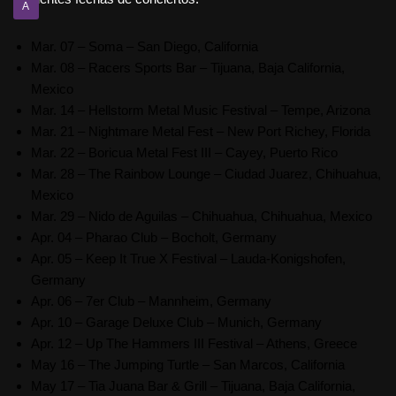
A
Mar. 07 – Soma – San Diego, California
Mar. 08 – Racers Sports Bar – Tijuana, Baja California,
Mexico
Mar. 14 – Hellstorm Metal Music Festival – Tempe, Arizona
Mar. 21 – Nightmare Metal Fest – New Port Richey, Florida
Mar. 22 – Boricua Metal Fest III – Cayey, Puerto Rico
Mar. 28 – The Rainbow Lounge – Ciudad Juarez, Chihuahua,
Mexico
Mar. 29 – Nido de Aguilas – Chihuahua, Chihuahua, Mexico
Apr. 04 – Pharao Club – Bocholt, Germany
Apr. 05 – Keep It True X Festival – Lauda-Konigshofen,
Germany
Apr. 06 – 7er Club – Mannheim, Germany
Apr. 10 – Garage Deluxe Club – Munich, Germany
Apr. 12 – Up The Hammers III Festival – Athens, Greece
May 16 – The Jumping Turtle – San Marcos, California
May 17 – Tia Juana Bar & Grill – Tijuana, Baja California,