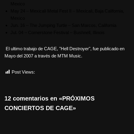
Mexico
May 24 – Mexicali Metal Fest II – Mexicali, Baja California,
Mexico
Jun. 16 – The Jumping Turtle – San Marcos, California
Jul. 04 – Cornerstone Festival – Bushnell, Illinois
El ultimo trabajo de CAGE, "Hell Destroyer", fue publicado en
Mayo del 2007 a través de MTM Music.
Post Views:
2.106
12 comentarios en «PRÓXIMOS
CONCIERTOS DE CAGE»