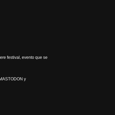
e festival, evento que se
S, MASTODON y