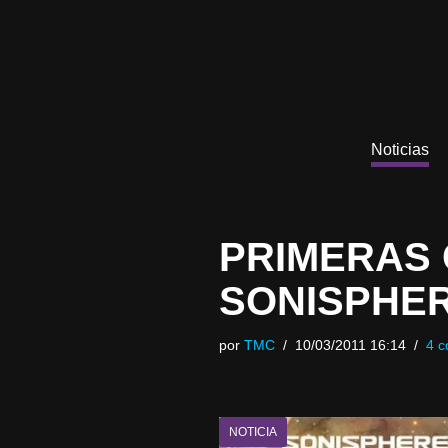
Saltar
al
contenido
Noticias
PRIMERAS 
SONISPHER
por
TMC
10/03/2011 16:14
4 c
NOTICIA