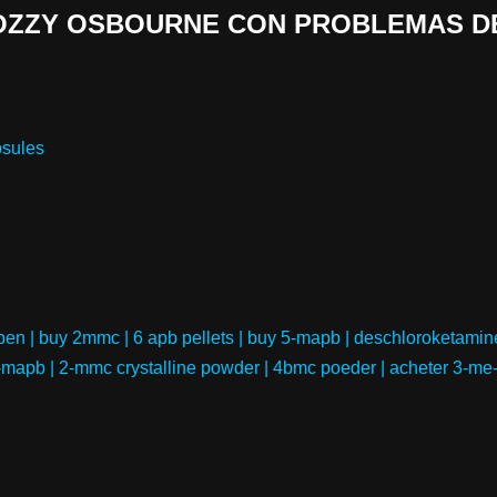
n «OZZY OSBOURNE CON PROBLEMAS D
sules
en | buy 2mmc | 6 apb pellets | buy 5-mapb | deschloroketamin
-mapb | 2-mmc crystalline powder | 4bmc poeder | acheter 3-me-