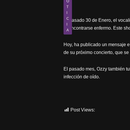
O
T
I
C
El pasado 30 de Enero, el vocal
I
al encontrarse enfermo. Este sh
A
Hoy, ha publicado un mensaje en
de su próximo concierto, que se 
El pasado mes, Ozzy también tu
infección de oído.
Post Views:
1.016