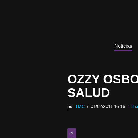
Saltar
al
contenido
Noticias
OZZY OSB
SALUD
por
TMC
01/02/2011 16:16
8 c
N