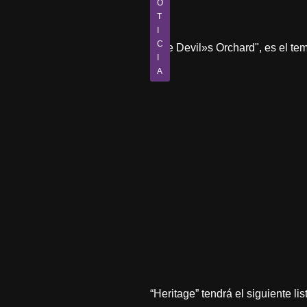
O
T
I
C
"The Devil»s Orchard", es el t
I
A
“Heritage” tendrá el siguiente li