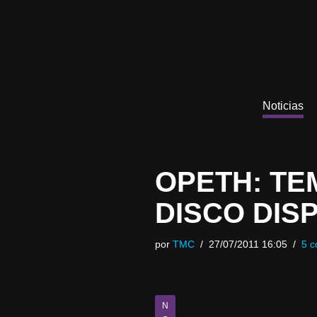
Saltar
al
contenido
Noticias
OPETH: TE
DISCO DIS
por
TMC
27/07/2011 16:05
5 c
N