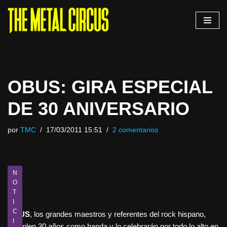
Saltar
al
contenido
OBUS: GIRA ESPECIAL
DE 30 ANIVERSARIO
por
TMC
17/03/2011 15:51
2 comentarios
N
O
T
I
C
OBUS
, los grandes maestros y referentes del rock hispano,
I
cumplen 30 años como banda y lo celebrarán por todo lo alto en