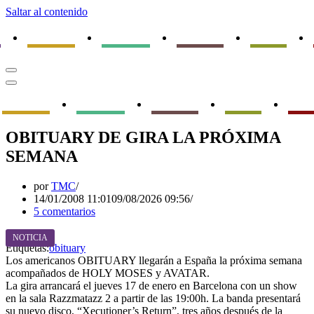
Saltar al contenido
s
Conciertos
Entrevistas
Reportajes
Reseñas
Menú
de
Menú
navegación
de
Conciertos
Entrevistas
Reportajes
Reseñas
Opin
navegación
OBITUARY DE GIRA LA PRÓXIMA
SEMANA
por
TMC
14/01/2008 11:01
09/08/2026 09:56
5 comentarios
NOTICIA
Etiquetas:
obituary
Los americanos OBITUARY llegarán a España la próxima semana
acompañados de HOLY MOSES y AVATAR.
La gira arrancará el jueves 17 de enero en Barcelona con un show
en la sala Razzmatazz 2 a partir de las 19:00h. La banda presentará
su nuevo disco, “Xecutioner’s Return”, tres años después de la