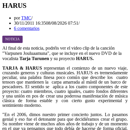
HARUS
por
TMC
30/11/2011 16:35
08/08/2026 07:51
6 comentarios
NOTICIA
Al final de esta noticia, podréis ver el video clip de la canción
"Varpunen Jouluaamuna", que se incluye en el nuevo DVD de la
vocalista
Tarja Turunen
y su proyecto
HARUS.
TARJA & HARUS
representan el comienzo de un nuevo viaje,
cruzando generos y culturas musicales. HARUS es tremendamente
peculiar, una palabra finesa poco común que describe los cuatro
tensors que mantienen la carpa amarrada al mástil de un barco de
pescadores. El sentido se aplica a los cuatro componentes de este
proyecto: cuatro miembros, cuatro iguales, cuatro fondos diferentes
y una unión en pos de crear una poderosa manifestación de música
clásica de forma estable y con cierto gusto experimental y
sentimiento moderno.
"En el 2006, dimos nuestro primer concierto juntos. Lo pasamos
genial y eso fue el detonante para que decidiéramos crear el grupo.
Su nombre viene de muchos años años de trabajo y de un momento
en el que ya pensamos que todo debía de hacerse de forma oficial.