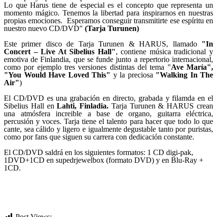
Lo que Harus tiene de especial es el concepto que representa un
momento mágico. Tenemos la libertad para inspirarnos en nuestras
propias emociones. Esperamos conseguir transmitirte ese espíritu en
nuestro nuevo CD/DVD"
(Tarja Turunen)
Este primer disco de Tarja Turunen & HARUS, llamado
"In
Concert – Live At Sibelius Hall"
, contiene música tradicional y
emotiva de Finlandia, que se funde junto a repertorio internacional,
como por ejemplo tres versiones distintas del tema "
Ave María",
"You Would Have Loved This"
y la preciosa
"Walking In The
Air"
)
El CD/DVD es una grabación en directo, grabada y filamda en el
Sibelius Hall en
Lahti, Finladia.
Tarja Turunen & HARUS crean
una atmósfera increible a base de organo, guitarra eléctrica,
percusión y voces. Tarja tiene el talento para hacer que todo lo que
cante, sea cálido y ligero e igualmente degustable tanto por puristas,
como por fans que siguen su carrera con dedicación constante.
El CD/DVD saldrá en los siguientes formatos: 1 CD digi-pak,
1DVD+1CD en supedrjewelbox (formato DVD) y en Blu-Ray +
1CD.
Post Views:
656