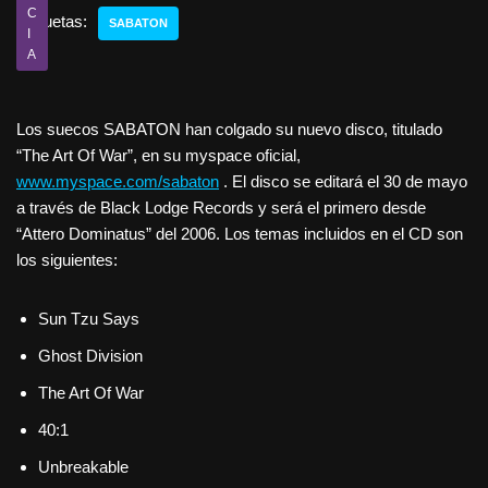
C
Etiquetas:
SABATON
I
A
Los suecos SABATON han colgado su nuevo disco, titulado
“The Art Of War”, en su myspace oficial,
www.myspace.com/sabaton
. El disco se editará el 30 de mayo
a través de Black Lodge Records y será el primero desde
“Attero Dominatus” del 2006. Los temas incluidos en el CD son
los siguientes:
Sun Tzu Says
Ghost Division
The Art Of War
40:1
Unbreakable