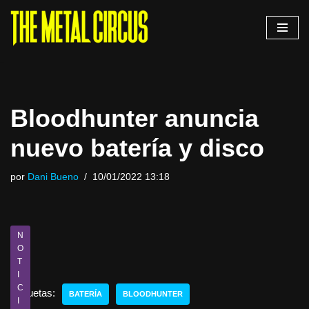
Saltar
al
contenido
Bloodhunter anuncia
nuevo batería y disco
por
Dani Bueno
10/01/2022 13:18
N
O
T
I
C
Etiquetas:
BATERÍA
BLOODHUNTER
I