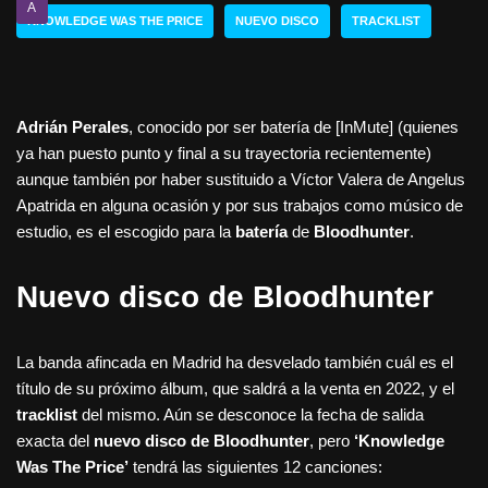
A
KNOWLEDGE WAS THE PRICE
NUEVO DISCO
TRACKLIST
Adrián Perales
, conocido por ser batería de [InMute] (quienes
ya han puesto punto y final a su trayectoria recientemente)
aunque también por haber sustituido a Víctor Valera de Angelus
Apatrida en alguna ocasión y por sus trabajos como músico de
estudio, es el escogido para la
batería
de
Bloodhunter
.
Nuevo disco de Bloodhunter
La banda afincada en Madrid ha desvelado también cuál es el
título de su próximo álbum, que saldrá a la venta en 2022, y el
tracklist
del mismo. Aún se desconoce la fecha de salida
exacta del
nuevo disco de Bloodhunter
, pero
‘Knowledge
Was The Price’
tendrá las siguientes 12 canciones: